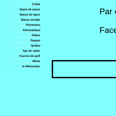
Crible
Par 
Dame de pique
Danse de ligne
Danse sociale
Fléchettes
Fac
Informatique
Palets
of
Pepper
Quilles
Sac de sable
Tournoi de golf
Whist
In Memoriam