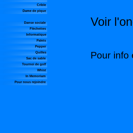
Crible
Dame de pique
Voir l'o
Danse sociale
Fléchettes
Informatique
Palets
Pepper
Pour info
Quilles
Sac de sable
Tournoi de golf
Whist
In Memoriam
Pour nous rejoindre