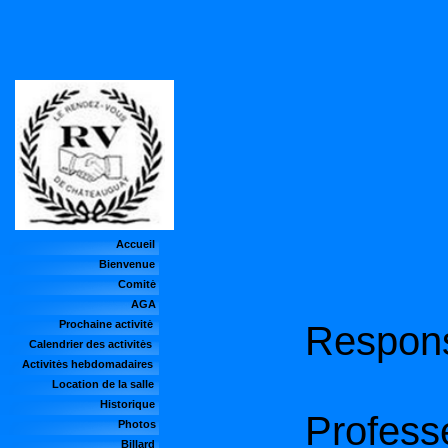
Accueil
Bienvenue
Comité
AGA
Prochaine activité
Respon
Calendrier des activités
Activités hebdomadaires
Location de la salle
Historique
Profes
Photos
Billard